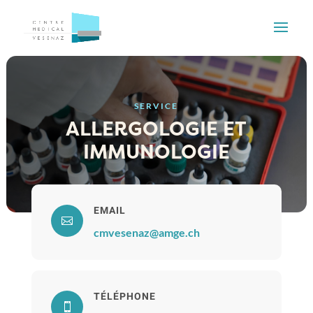
SERVICE
ALLERGOLOGIE ET
IMMUNOLOGIE
EMAIL

cmvesenaz@amge.ch
TÉLÉPHONE
